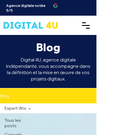
Agence digitale notée
5/5
Blog
Digital 4U, agence digitale
indépendante, vous accompagne dans
la définition et la mise en œuvre de vos
projets digitaux.
Blog
Expert Wix
Tous les
posts
Conseils