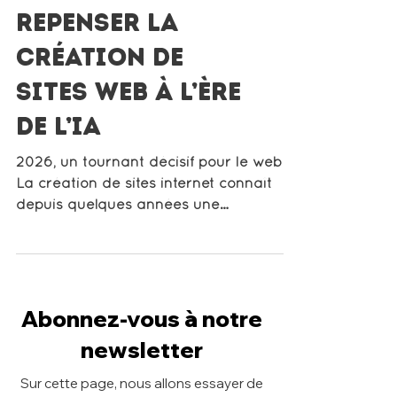
Wix Harmony :
repenser la
création de
sites web à l’ère
de l’IA
2026, un tournant décisif pour le web IA
La création de sites internet connaît
depuis quelques années une
accélération spectaculaire. Mais en
2026, un cap est clairement franchi
avec l’arrivée de Wix Harmony , un
éditeur nouvelle génération qui ne se
Abonnez-vous à notre
contente plus d’assister la création : il la
structure, l’oriente et l’optimise dès la
newsletter
conception. Chez Digital 4U , agence