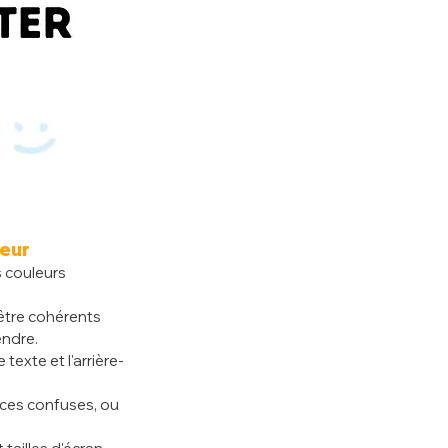
teur
s couleurs 
 être cohérents 
endre.
 texte et l'arrière-
ces confuses, ou 