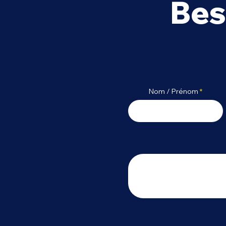
Bes
L'UX et l'UI Design : Deux
Piliers du Design
d'Expérience
Nom / Prénom