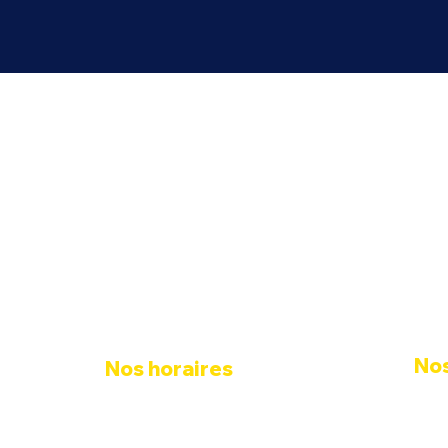
Depuis 2020, notre 
présence en ligne
No
Nos horaires
122 r
Lundi - Vendredi : 09h - 18h