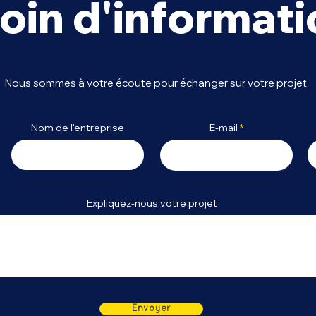
oin d'informati
Point sur les bonnes
Com
pratiques UX et UI
Digi
Nous sommes à votre écoute pour échanger sur votre projet
les 
Nom de l'entreprise
E-mail
Expliquez-nous votre projet
Envoyer