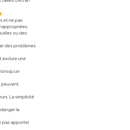
tailles d'écran 
r
s et ne pas 
nappropriées.
nutiles ou des 
îner des problèmes 
t exclure une 
 lorsqu'un 
s peuvent 
urs. La simplicité 
danger la 
e pas apporter 