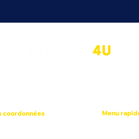
agence web a été un partenaire efficace des entreprises dans l'
. En tant qu'experts en utilisant la plateforme Wix, nous propo
compétitives, accessibles en France et en Europe.
Menu rapid
s coordonnées
ue Amelot, 75011 Paris
Marketing Manag
Concevoir un site int