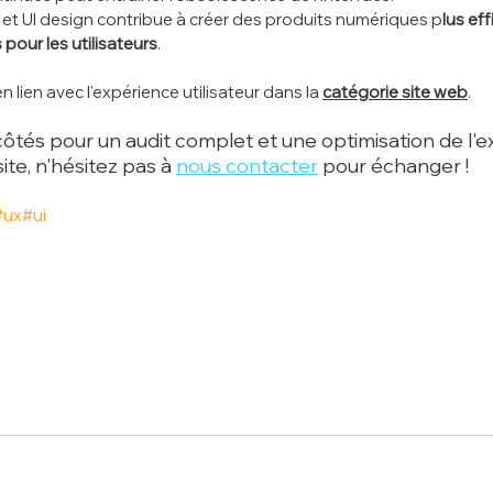
X et UI design contribue à créer des produits numériques p
lus eff
pour les utilisateurs
.
n lien avec l'expérience utilisateur dans la 
catégorie 
site web
.
 côtés pour un audit complet et une optimisation de l'
ite,
 n'hésitez pas à 
nous contacter
 pour échanger !
#
ux#ui