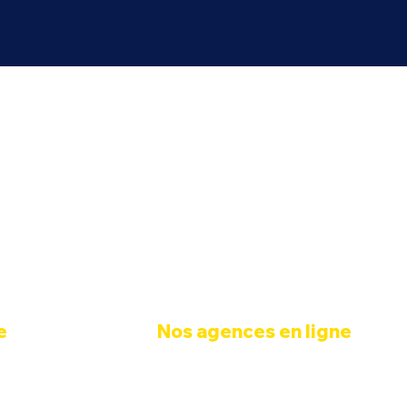
amélioration de leur
sons des solutions
e
Nos agences en ligne
er
PARIS
ernet
BORDEAUX