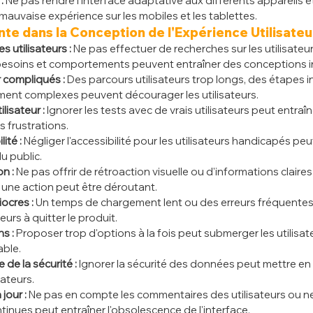
:
 Ne pas rendre l'interface adaptative aux différents appareils et 
mauvaise expérience sur les mobiles et les tablettes.
nte dans la Conception de l'Expérience Utilisateu
 utilisateurs :
 Ne pas effectuer de recherches sur les utilisateur
besoins et comportements peuvent entraîner des conceptions i
r compliqués :
 Des parcours utilisateurs trop longs, des étapes i
ent complexes peuvent décourager les utilisateurs.
lisateur :
 Ignorer les tests avec de vrais utilisateurs peut entra
 frustrations.
ité :
 Négliger l'accessibilité pour les utilisateurs handicapés peu
u public.
on :
 Ne pas offrir de rétroaction visuelle ou d'informations claires
e une action peut être déroutant.
ocres :
 Un temps de chargement lent ou des erreurs fréquente
eurs à quitter le produit.
s :
 Proposer trop d'options à la fois peut submerger les utilisate
able.
 de la sécurité :
 Ignorer la sécurité des données peut mettre en 
sateurs.
jour :
 Ne pas en compte les commentaires des utilisateurs ou n
tinues peut entraîner l'obsolescence de l'interface.