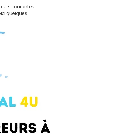
rreurs courantes 
oici quelques 