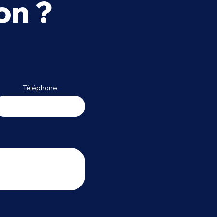
on ?
prendre le Langage
tal : Un Manuel pour
Débutants
Téléphone