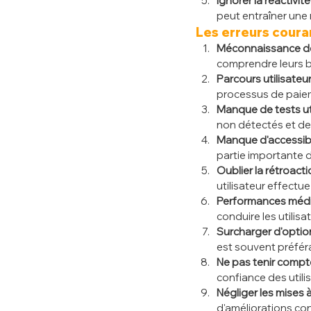
Ignorer la réactivité 
peut entraîner une 
Les erreurs coura
Méconnaissance des
comprendre leurs 
Parcours utilisateu
processus de paiem
Manque de tests uti
non détectés et des
Manque d'accessibil
partie importante d
Oublier la rétroacti
utilisateur effectu
Performances médi
conduire les utilisat
Surcharger d'option
est souvent préfér
Ne pas tenir compte
confiance des utili
Négliger les mises à 
d'améliorations con