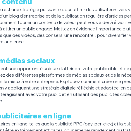
 contenu
est une stratégie puissante pour attirer des utilisateurs vers v
d'un blog d'entreprise et de la publication régulière d'articles per
comment fournir un contenu de valeur peut vous aider à établir v
 attirer un public engagé. Mettez en évidence l'importance d'util
 que des vidéos, des conseils, une rencontre... pour diversifier v
re audience.
 médias sociaux
ent une opportunité unique d'atteindre votre public cible et de g
rlez des différentes plateformes de médias sociaux et de la néces
nt le mieux à votre entreprise. Expliquez comment créer une pr
en y appliquant une stratégie digitale réfléchie et adaptée, en 
teragissant avec votre public et en utilisant des publicités ciblée
b.
blicitaires en ligne
es en ligne, telles que la publicité PPC (pay-per-click) et la publ
t être extrêmement efficaces pour amener rapidement du trafic 