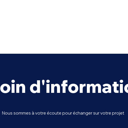
oin d'informati
Définition des termes
la f
"SEA" et "Social ads"
goog
Nous sommes à votre écoute pour échanger sur votre projet