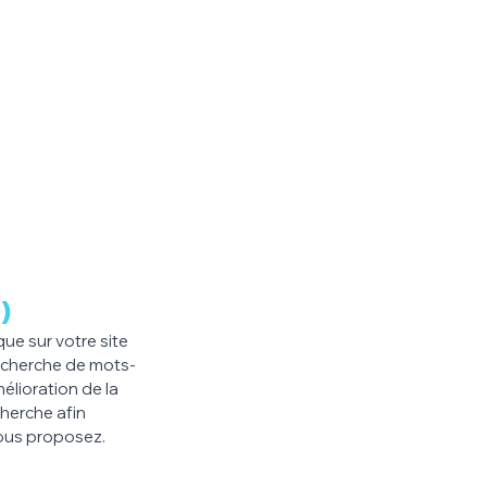
)
ue sur votre site 
recherche de mots-
élioration de la 
herche afin 
 vous proposez.