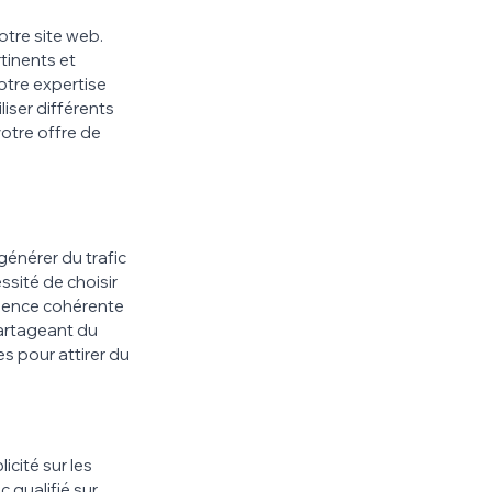
otre site web. 
tinents et 
otre expertise 
iser différents 
otre offre de 
énérer du trafic 
sité de choisir 
ésence cohérente 
partageant du 
s pour attirer du 
icité sur les 
qualifié sur 